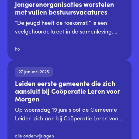
Jongerenorganisaties worstelen
ROC Mondriaan in de prijzen.
met vullen bestuursvacatures
“De jeugd heeft de toekomst!” is een
veelgehoorde kreet in de samenleving.
Jongeren worden op allerlei manieren
opgetrommeld om hun stem te laten horen
ho
in het maatschappelijke debat.
Protestmarsen, klimaatdemonstraties, op
27 januari 2025
steeds meer plekken laten jongeren hun
Leiden eerste gemeente die zich
stem horen. Vanuit deze wil om
aansluit bij Coöperatie Leren voor
maatschappelijk betrokken te zijn, zijn er
Morgen
steeds meer jongerenorganisaties
ontstaan. Echter ontstaan er de laatste
Op woensdag 19 juni sloot de Gemeente
jaren steeds vaker situaties waarin deze
Leiden zich aan bij Coöperatie Leren voor
jongerenorganisaties hun besturen niet
Morgen, als eerste gemeente van
gevuld krijgen. Oorzaken als de
Nederland. Op het afscheidssymposium
alle onderwijslagen