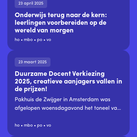
23 april 2025
flinke stappen gezet om hun leerlingen
Onderwijs terug naar de kern:
hierop voor te bereiden. Maar hoe zetten
leerlingen voorbereiden op de
we deze ontwikkeling door? Hoe trekken
wereld van morgen
we samen op in deze opgave? Hoe leren
ho
•
mbo
•
po
•
vo
we van elkaar en onze omgeving? Wie
pakt welke rol – en waarom?
23 maart 2025
Duurzame Docent Verkiezing
2025, creatieve aanjagers vallen in
de prijzen!
Pakhuis de Zwijger in Amsterdam was
afgelopen woensdagavond het toneel van
de Duurzame Docent Verkiezing 2025. De
verkiezing die dit jaar voor de achtste keer
ho
•
mbo
•
po
•
vo
werd georganiseerd, stond in het teken