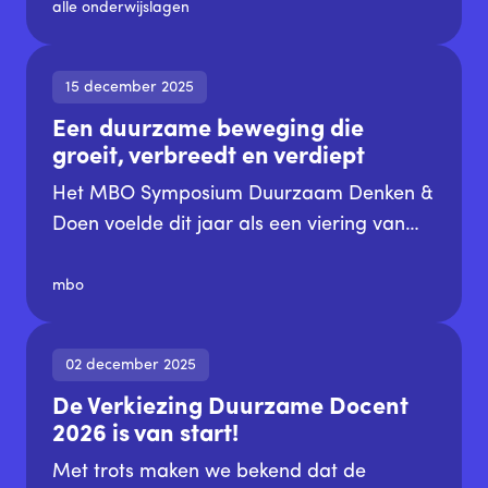
vertegenwoordigers van OCW en SLO.
alle onderwijslagen
Voor veel onderwijsorganisaties was het
een hernieuwde kennismaking — en een
15 december 2025
moment waarop niet alleen inhoud, maar
Een duurzame beweging die
ook emoties zichtbaar werden.
groeit, verbreedt en verdiept
Betrokkenheid, urgentie en soms ook
frustratie kwamen samen aan tafel.
Het MBO Symposium Duurzaam Denken &
Doen voelde dit jaar als een viering van
een gezamenlijke beweging. Een
duurzame beweging waarin onderwijs,
mbo
bedrijfsleven en studenten samenwerken
aan een toekomstbestendige samenleving.
02 december 2025
Duurzaamheid staat niet langer naast het
De Verkiezing Duurzame Docent
onderwijs, maar dringt steeds dieper door
2026 is van start!
in het DNA van scholen. Dat blijkt ook uit
de SustainaBulMBO 2025: 16 instellingen,
Met trots maken we bekend dat de