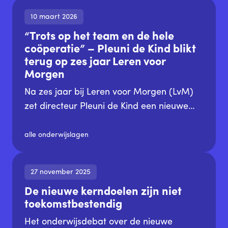
duurzaamheid een essentieel onderdeel
10 maart 2026
kan zijn van leren en lesgeven. De
“Trots op het team en de hele
verkiezing biedt een podium aan docenten
coöperatie” – Pleuni de Kind blikt
die leerlingen en studenten helpen
terug op zes jaar Leren voor
omgaan met de uitdagingen van deze tijd.
Morgen
Na zes jaar bij Leren voor Morgen (LvM)
zet directeur Pleuni de Kind een nieuwe
stap. Na haar zwangerschapsverlof stopt
zij bij de coöperatie. In dit interview blikt
alle onderwijslagen
ze terug op haar tijd bij de organisatie:
wat is er de afgelopen jaren veranderd?
27 november 2025
Waarom is ze ooit bij LvM gaan werken?
De nieuwe kerndoelen zijn niet
En hoe kijkt ze naar de toekomst?
toekomstbestendig
Het onderwijsdebat over de nieuwe