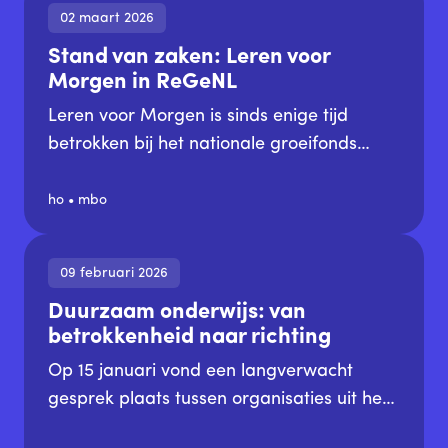
samenleving vraagt om meer dan losse
02 maart 2026
initiatieven. Het vraagt om een echte
Stand van zaken: Leren voor
transitie binnen onderwijsinstellingen.
Morgen in ReGeNL
Met het programma voor 2026 zet
SustainaBulMBO hierin de volgende stap.
Leren voor Morgen is sinds enige tijd
betrokken bij het nationale groeifonds
programma ReGeNl. Dit programma heeft
een duidelijke ambitie: tot en met 2030
ho
•
mbo
ondersteunen we 1000 boeren in de
omslag naar regeneratieve landbouw.
09 februari 2026
Hiermee wil het een leidend voorbeeld zijn
Duurzaam onderwijs: van
voor de sector in Nederland en
betrokkenheid naar richting
internationaal om regeneratieve landbouw
het nieuwe normaal te laten worden
Op 15 januari vond een langverwacht
tussen 2030 en 2040.
gesprek plaats tussen organisaties uit het
veld van duurzaam onderwijs en