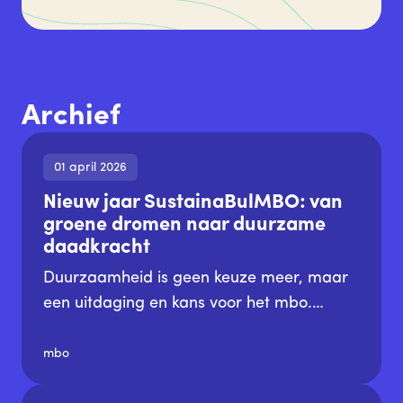
Archief
01 april 2026
Nieuw jaar SustainaBulMBO: van
groene dromen naar duurzame
daadkracht
Duurzaamheid is geen keuze meer, maar
een uitdaging en kans voor het mbo.
Studenten voorbereiden op een toekomst
waarin ze actief bijdragen aan een
mbo
circulaire, inclusieve en duurzame