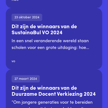
binnen het mbo. Van bestuurders tot
studenten, van docenten tot
23 oktober 2024
duurzaamheidscoördinatoren: iedereen
Dit zijn de winnaars van de
droeg bij aan het gedeelde doel om
SustainaBul VO 2024
duurzaamheid structureel te verankeren in
het onderwijs.
In een snel veranderende wereld staan
scholen voor een grote uitdaging: hoe
bereiden we leerlingen voor op de
toekomst? Steeds vaker is duurzame
vo
ontwikkeling een cruciaal onderdeel van
het antwoord op deze vraag. Scholen in
27 maart 2024
het voortgezet onderwijs zetten daarom
Dit zijn de winnaars van de
stappen richting een integrale aanpak van
Duurzame Docent Verkiezing 2024
Leren voor Duurzame Ontwikkeling. Dit
gaat verder dan alleen het curriculum; het
“Om jongere generaties voor te bereiden