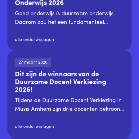
Onderwijs 2026
Goed onderwijs ís duurzaam onderwijs.
Daarom zou het een fundamenteel
onderdeel moeten zijn van het onderzoek
van de Onderwijsinspectie naar de
alle onderwijslagen
kwaliteit van het onderwijs. Omdat dit
momenteel niet het geval is, bieden wij als
27 maart 2026
Coöperatie Leren voor Morgen voor het
Dit zijn de winnaars van de
derde jaar op rij een aanvulling: De Staat
Duurzame Docent Verkiezing
van het Duurzaam Onderwijs. Dit rapport
2026!
geeft, op basis van de expertise van onze
leden, inzicht in de mate waarin
Tijdens de Duurzame Docent Verkiezing in
duurzaamheid een plek heeft in het
Musis Arnhem zijn drie docenten bekroond
onderwijs.
met deze prestigieuze titel. Winnaars
Leonie Hijne, Monique Bokdam en Ginie
alle onderwijslagen
Servant-Miklos laten zien hoe