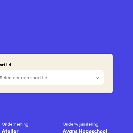
ort lid
Selecteer een soort lid
Onderneming
Onderwijsinstelling
Atelier
Avans Hogeschool