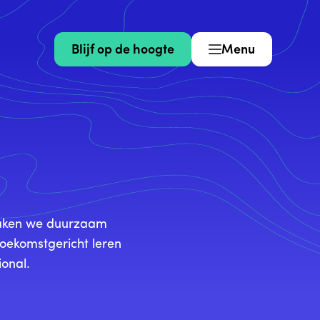
Blijf op de hoogte
Menu
maken we duurzaam
toekomstgericht leren
onal.