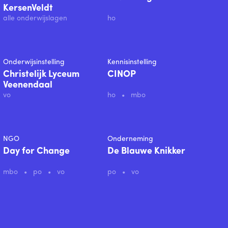
KersenVeldt
alle onderwijslagen
ho
Onderwijsinstelling
Kennisinstelling
Christelijk Lyceum
CINOP
Veenendaal
vo
ho
mbo
NGO
Onderneming
Day for Change
De Blauwe Knikker
mbo
po
vo
po
vo