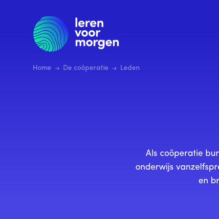
Ga
naar
hoofdinhoud
Home
De coöperatie
Leden
Als coöperatie b
onderwijs vanzelfspr
en b