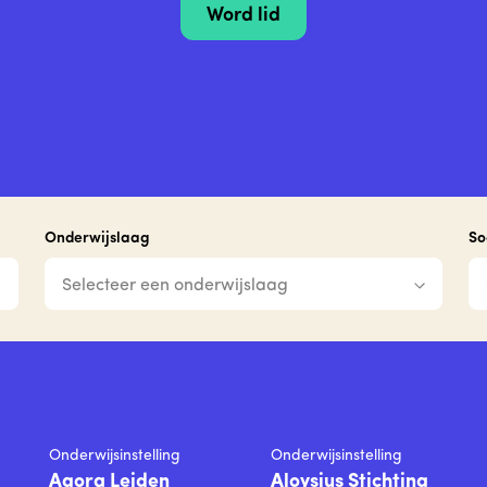
Word lid
Onderwijslaag
So
Selecteer een onderwijslaag
Onderwijsinstelling
Onderwijsinstelling
Agora Leiden
Aloysius Stichting