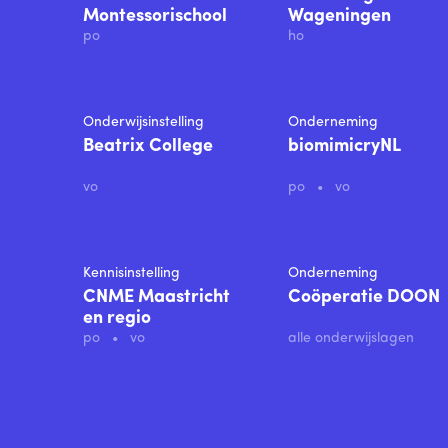
Montessorischool
Wageningen
po
ho
Onderwijsinstelling
Onderneming
Beatrix College
biomimicryNL
vo
po
vo
Kennisinstelling
Onderneming
CNME Maastricht
Coöperatie DOON
en regio
po
vo
alle onderwijslagen