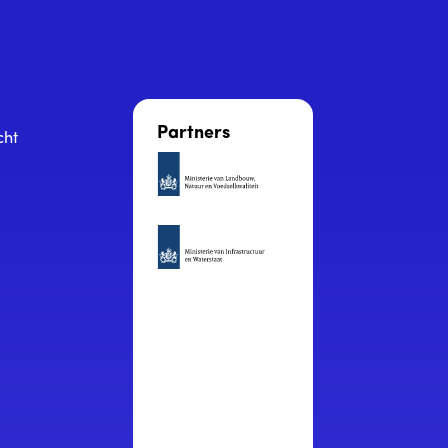
Partners
cht