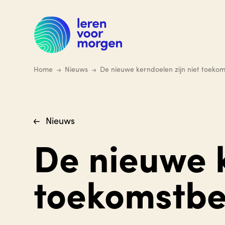
Ga
naar
hoofdinhoud
Home
Nieuws
De nieuwe kerndoelen zijn niet toeko
Nieuws
De nieuwe k
toekomstbe