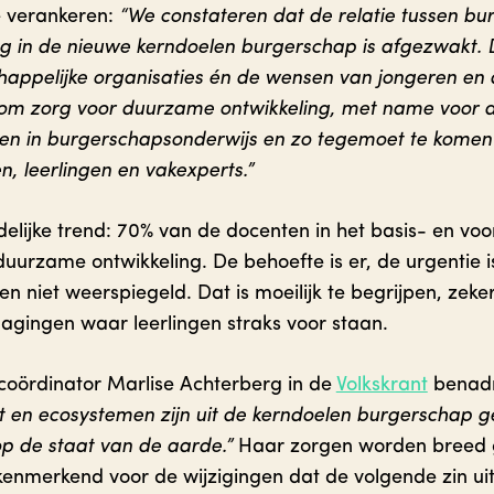
e verankeren:
“We constateren dat de relatie tussen bu
 in de nieuwe kerndoelen burgerschap is afgezwakt. D
ppelijke organisaties én de wensen van jongeren en d
m zorg voor duurzame ontwikkeling, met name voor d
ren in burgerschapsonderwijs en zo tegemoet te kome
, leerlingen en vakexperts.”
delijke trend: 70% van de docenten in het basis- en voo
urzame ontwikkeling. De behoefte is er, de urgentie is
n niet weerspiegeld. Dat is moeilijk te begrijpen, zeke
agingen waar leerlingen straks voor staan.
oördinator Marlise Achterberg in de
Volkskrant
benadr
 en ecosystemen zijn uit de kerndoelen burgerschap ge
op de staat van de aarde.”
Haar zorgen worden breed g
 kenmerkend voor de wijzigingen dat de volgende zin uit