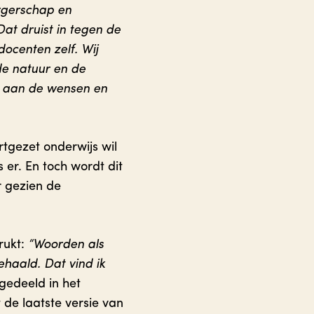
rgerschap en
at druist in tegen de
ocenten zelf. Wij
e natuur en de
n aan de wensen en
rtgezet onderwijs wil
 er. En toch wordt dit
r gezien de
ukt:
“Woorden als
haald. Dat vind ik
edeeld in het
 de laatste versie van