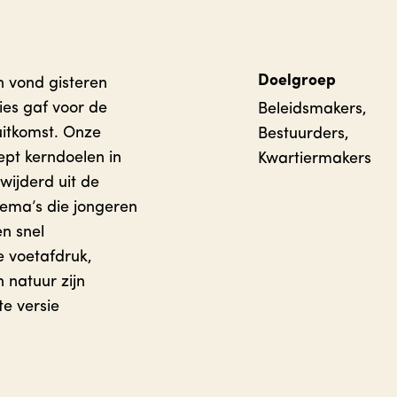
Doelgroep
n vond gisteren
ies gaf voor de
Beleidsmakers,
uitkomst. Onze
Bestuurders,
pt kerndoelen in
Kwartiermakers
wijderd uit de
hema’s die jongeren
n snel
e voetafdruk,
 natuur zijn
e versie