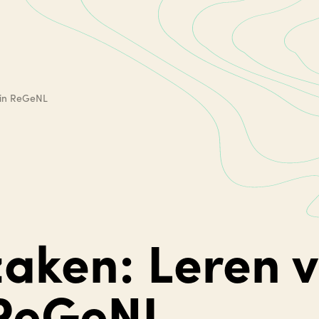
 in ReGeNL
zaken: Leren 