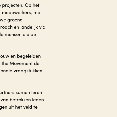
 projecten. Op het
en medewerkers, met
n we groene
roach en landelijk via
de mensen die de
bouw en begeleiden
K the Movement de
ionale vraagstukken
partners samen leren
 van betrokken leden
en uit het veld te