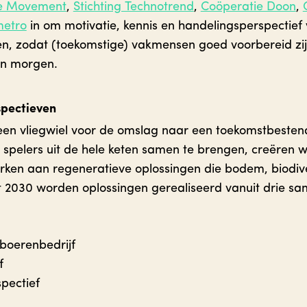
e Movement
,
Stichting Technotrend
,
Coöperatie Doon
,
metro
in om motivatie, kennis en handelingsperspectief
en, zodat (toekomstige) vakmensen goed voorbereid zi
an morgen.
pectieven
een vliegwiel voor de omslag naar een toekomstbeste
 spelers uit de hele keten samen te brengen, creëren
ken aan regeneratieve oplossingen die bodem, biodive
et 2030 worden oplossingen gerealiseerd vanuit drie 
 boerenbedrijf
f
pectief