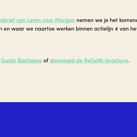
?
sbrief van Leren voor Morgen
nemen we je het komend
n en waar we naartoe werken binnen actielijn 4 van h
t
Guido Bastiaans
of
download de ReGeNl-brochure
.