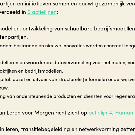
artijen en initiatieven samen en bouwt gezamenlijk ve
rverdeeld in
5 actielijnen
:
jfsmodellen: ontwikkeling van schaalbare bedrijfsmodell
tenpartijen.
tepaden: bestaande en nieuwe innovaties worden concreet toege
modelleren en waarderen: dataverzameling voor het meten, vo
aktijken en bedrijfsmodellen.
pital: opzet en uitvoer van structurele (informele) onderwijs
ouw.
eling van ondersteunende producten en diensten voor regenera
an Leren voor Morgen richt zicht op
actielijn 4, Human 
 in leren, transitiebegeleiding en netwerkvorming zet