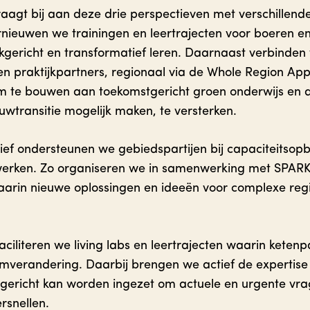
agt bij aan deze drie perspectieven met verschillende
rnieuwen we trainingen en leertrajecten voor boeren 
kgericht en transformatief leren. Daarnaast verbinde
 en praktijkpartners, regionaal via de Whole Region App
m te bouwen aan toekomstgericht groen onderwijs en 
wtransitie mogelijk maken, te versterken.
ef ondersteunen we gebiedspartijen bij capaciteitsop
werken. Zo organiseren we in samenwerking met SPAR
arin nieuwe oplossingen en ideeën voor complexe reg
aciliteren we living labs en leertrajecten waarin keten
mverandering. Daarbij brengen we actief de expertise
e gericht kan worden ingezet om actuele en urgente vrag
rsnellen.