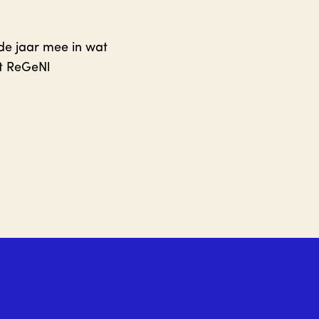
e jaar mee in wat
et ReGeNl