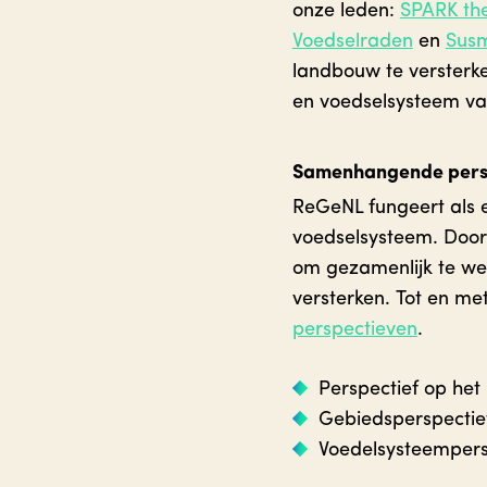
onze leden:
SPARK th
Voedselraden
en
Sus
landbouw te versterk
en voedselsysteem v
Samenhangende pers
ReGeNL fungeert als 
voedselsysteem. Door
om gezamenlijk te wer
versterken. Tot en m
perspectieven
.
Perspectief op het
Gebiedsperspectie
Voedelsysteempers