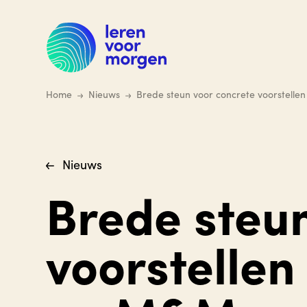
Ga
naar
hoofdinhoud
Home
Nieuws
Brede steun voor concrete voorstell
Nieuws
Brede steu
voorstellen