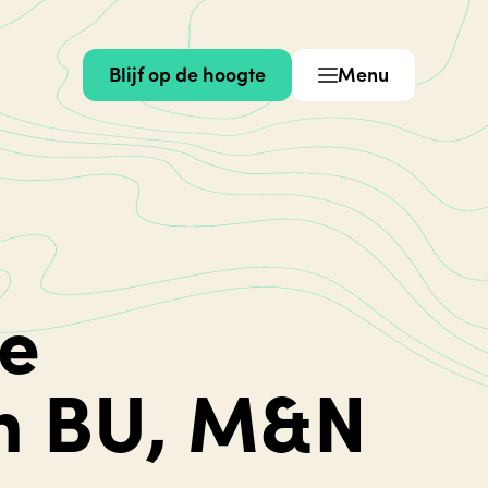
Blijf op de hoogte
Menu
te
en BU, M&N