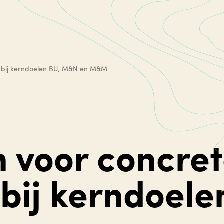
en bij kerndoelen BU, M&N en M&M
n voor concre
 bij kerndoel