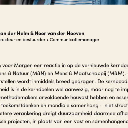
an der Helm & Noor van der Hoeven
recteur en bestuurder
•
Communicatiemanager
 voor Morgen een reactie in op de vernieuwde kerndoel
ens & Natuur (M&N) en Mens & Maatschappij (M&M). 
rstellen wordt inmiddels breed gedragen. De kernbood
eid is in de kerndoelen wel aanwezig, maar nog te imp
 methodemakers onvoldoende houvast hebben en essen
 toekomstdenken en mondiale samenhang – niet structu
etere verankering dreigt duurzaamheid daarmee afhanke
losse projecten, in plaats van een vast en samenhangen