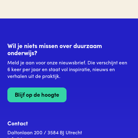
2022
Duurzaam onderwijs: Competenties
voor duurzame ontwikkeling en
ondersteuning voor scholen
Samenwerking met de omgeving in
Wil je niets missen over duurzaam
theorie en praktijk
onderwijs?
Meld je aan voor onze nieuwsbrief. Die verschijnt een
6 keer per jaar en staat vol inspiratie, nieuws en
verhalen uit de praktijk.
Blijf op de hoogte
Contact
Daltonlaan 200 / 3584 BJ Utrecht