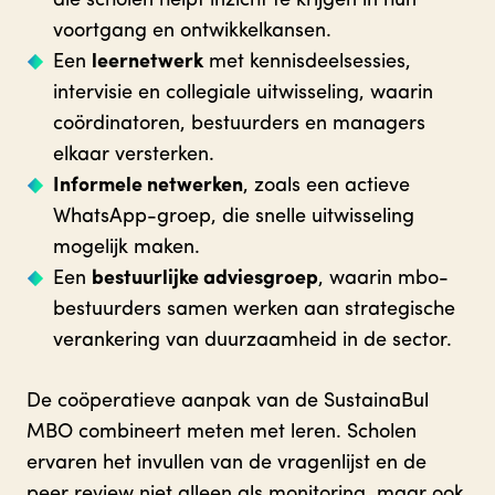
die scholen helpt inzicht te krijgen in hun
voortgang en ontwikkelkansen.
Een
leernetwerk
met kennisdeelsessies,
intervisie en collegiale uitwisseling, waarin
coördinatoren, bestuurders en managers
elkaar versterken.
Informele netwerken
, zoals een actieve
WhatsApp-groep, die snelle uitwisseling
mogelijk maken.
Een
bestuurlijke adviesgroep
, waarin mbo-
bestuurders samen werken aan strategische
verankering van duurzaamheid in de sector.
De coöperatieve aanpak van de SustainaBul
MBO combineert meten met leren. Scholen
ervaren het invullen van de vragenlijst en de
peer review niet alleen als monitoring, maar ook