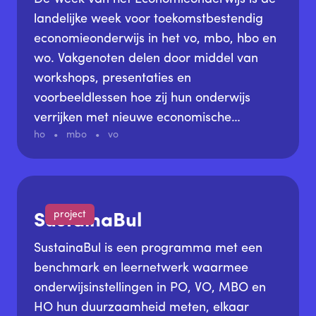
landelijke week voor toekomstbestendig
economieonderwijs in het vo, mbo, hbo en
wo. Vakgenoten delen door middel van
workshops, presentaties en
voorbeeldlessen hoe zij hun onderwijs
verrijken met nieuwe economische
ho
mbo
vo
denkkaders en actuele maatschappelijke
ontwikkelingen. Het is bij uitstek het
moment om met elkaar in gesprek te gaan
en elkaar te voeden met tips en inspiratie.
project
SustainaBul
SustainaBul is een programma met een
benchmark en leernetwerk waarmee
onderwijsinstellingen in PO, VO, MBO en
HO hun duurzaamheid meten, elkaar