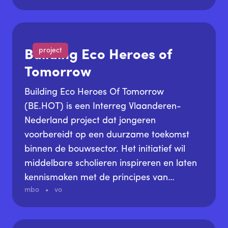
project
Building Eco Heroes of
Tomorrow
Building Eco Heroes Of Tomorrow
(BE.HOT) is een Interreg Vlaanderen-
Nederland project dat jongeren
voorbereidt op een duurzame toekomst
binnen de bouwsector. Het initiatief wil
middelbare scholieren inspireren en laten
kennismaken met de principes van
mbo
vo
duurzaam bouwen. Dit gebeurt via een
interactieve leeromgeving die de volledige
bouwketen belicht - van het gebruik van