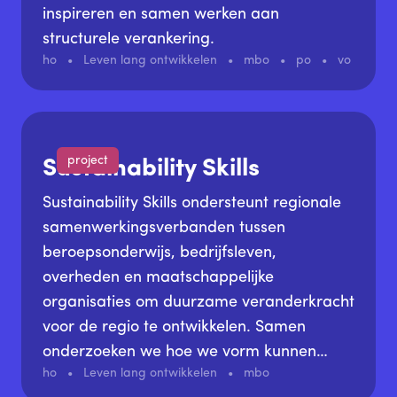
inspireren en samen werken aan
structurele verankering.
ho
Leven lang ontwikkelen
mbo
po
vo
project
Sustainability Skills
Sustainability Skills ondersteunt regionale
samenwerkingsverbanden tussen
beroepsonderwijs, bedrijfsleven,
overheden en maatschappelijke
organisaties om duurzame veranderkracht
voor de regio te ontwikkelen. Samen
onderzoeken we hoe we vorm kunnen
ho
Leven lang ontwikkelen
mbo
geven aan werken, leren en innoveren