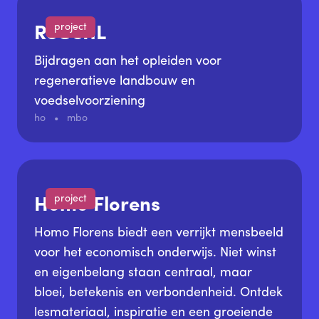
natuurlijke grondstoffen tot het
project
ontwikkelen van biobased materialen en
ReGeNL
het circulair ontwerpen en realiseren van
Bijdragen aan het opleiden voor
gebouwen. De leeromgevingen worden
regeneratieve landbouw en
ontwikkeld op Kamp C en de SPARK
voedselvoorziening
Campus.
ho
mbo
project
Homo Florens
Homo Florens biedt een verrijkt mensbeeld
voor het economisch onderwijs. Niet winst
en eigenbelang staan centraal, maar
bloei, betekenis en verbondenheid. Ontdek
lesmateriaal, inspiratie en een groeiende