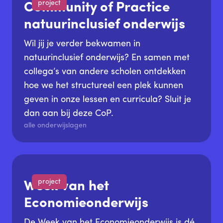
project
Community of Practice
natuurinclusief onderwijs
Wil jij je verder bekwamen in
natuurinclusief onderwijs? En samen met
collega’s van andere scholen ontdekken
hoe we het structureel een plek kunnen
geven in onze lessen en curricula? Sluit je
dan aan bij deze CoP.
alle onderwijslagen
project
Week van het
Economieonderwijs
De Week van het Economieonderwijs is dé