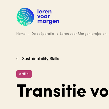
Ga
naar
hoofdinhoud
Home
De coöperatie
Leren voor Morgen projecten
Sustainability Skills
artikel
Transitie v