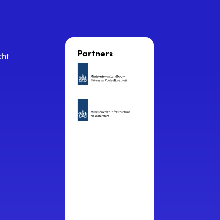
Partners
cht