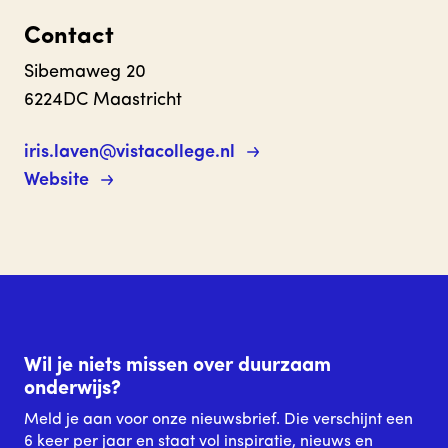
Contact
Sibemaweg 20
6224DC Maastricht
iris.laven@vistacollege.nl
Website
Wil je niets missen over duurzaam
onderwijs?
Meld je aan voor onze nieuwsbrief. Die verschijnt een
6 keer per jaar en staat vol inspiratie, nieuws en