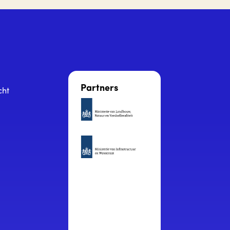
Partners
cht