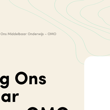
g Ons Middelbaar Onderwijs – OMO
ng Ons
ar