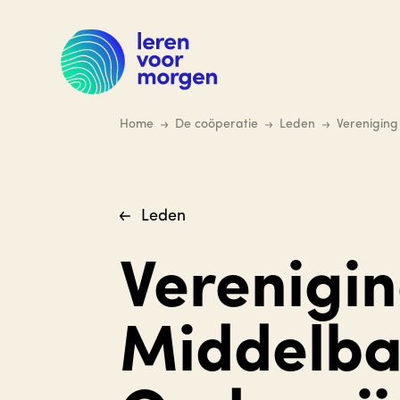
Ga
naar
hoofdinhoud
Home
De coöperatie
Leden
Verenigin
Leden
Verenigi
Middelba