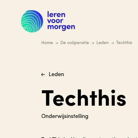
Ga
naar
hoofdinhoud
Home
De coöperatie
Leden
Techthis
Leden
Techthis
Onderwijsinstelling