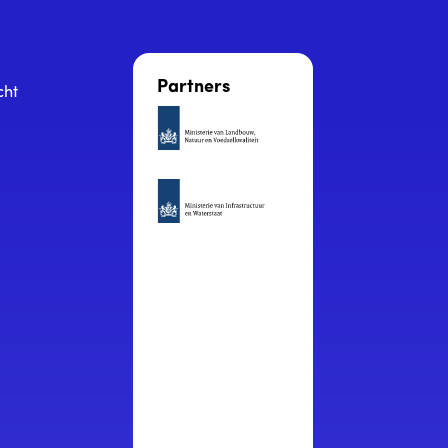
Partners
cht