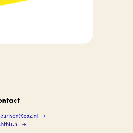
ontact
geurtsen@ooz.nl
chthis.nl