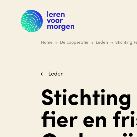
Ga
naar
hoofdinhoud
Home
De coöperatie
Leden
Stichting F
Leden
Stichting
fier en fr