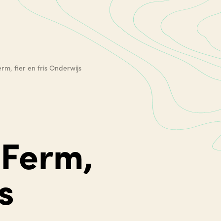
erm, fier en fris Onderwijs
 Ferm,
is