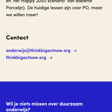
en ‘het Happy 2050 scenario’ van Babette
Porcelijn). De huidige lessen zijn voor PO, maar
we willen meer!
Contact
onderwijs@thinkbigactnow.org
thinkbigactnow.org
Wil je niets missen over duurzaam
onderwijs?