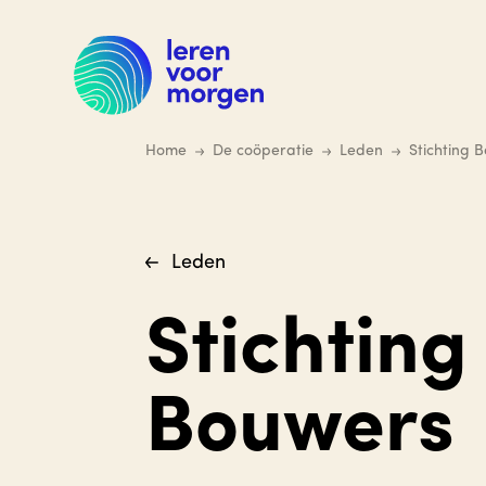
Ga
naar
hoofdinhoud
Home
De coöperatie
Leden
Stichting 
Leden
Stichtin
Bouwers