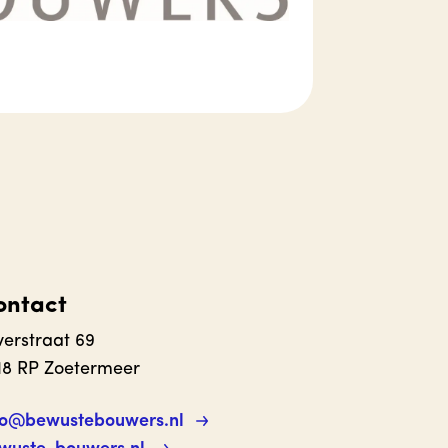
ontact
lverstraat 69
18 RP Zoetermeer
fo@bewustebouwers.nl