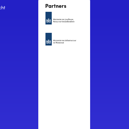
Partners
cht