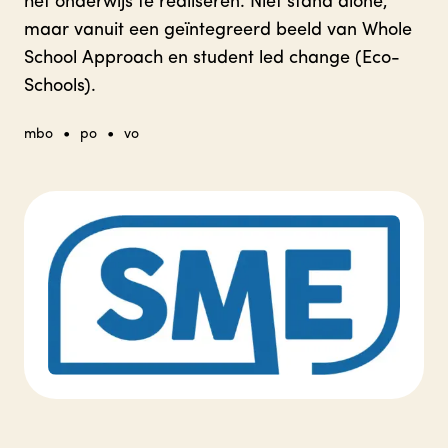
het onderwijs te realiseren. Niet stand alone,
maar vanuit een geïntegreerd beeld van Whole
School Approach en student led change (Eco-
Schools).
•
•
mbo
po
vo