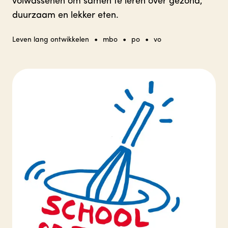
volwassenen om samen te leren over gezond,
duurzaam en lekker eten.
•
•
•
Leven lang ontwikkelen
mbo
po
vo