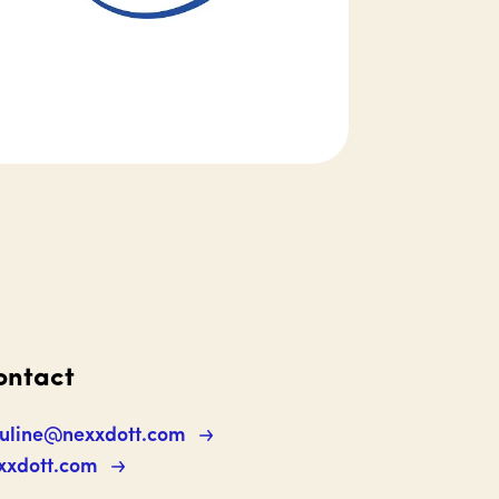
ontact
uline@nexxdott.com
xxdott.com