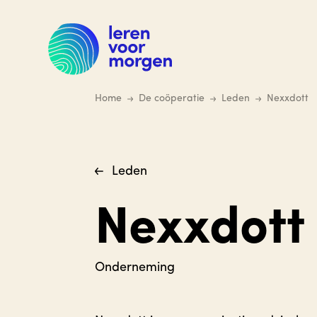
Ga
naar
hoofdinhoud
Home
De coöperatie
Leden
Nexxdott
Leden
Nexxdott
Onderneming