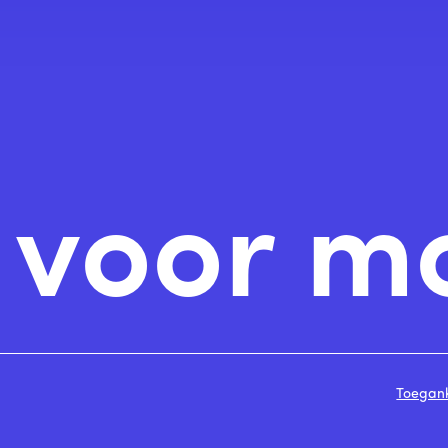
n voor m
Toegank