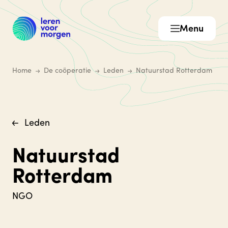
Menu
Home
De coöperatie
Leden
Natuurstad Rotterdam
Leden
Natuurstad
Rotterdam
NGO