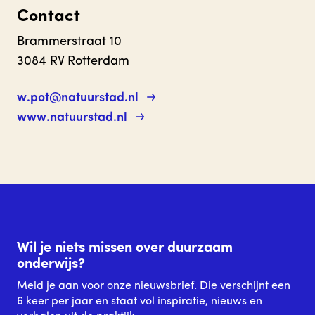
Contact
Brammerstraat 10
3084 RV Rotterdam
w.pot@natuurstad.nl
www.natuurstad.nl
Wil je niets missen over duurzaam
onderwijs?
Meld je aan voor onze nieuwsbrief. Die verschijnt een
6 keer per jaar en staat vol inspiratie, nieuws en