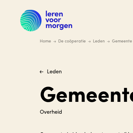
Ga
naar
hoofdinhoud
Home
De coöperatie
Leden
Gemeente 
Leden
Gemeente
Overheid