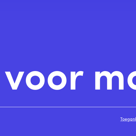
n voor m
Toegank