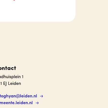
ontact
adhuisplein 1
11 EJ Leiden
toghyan@leiden.nl
meente.leiden.nl