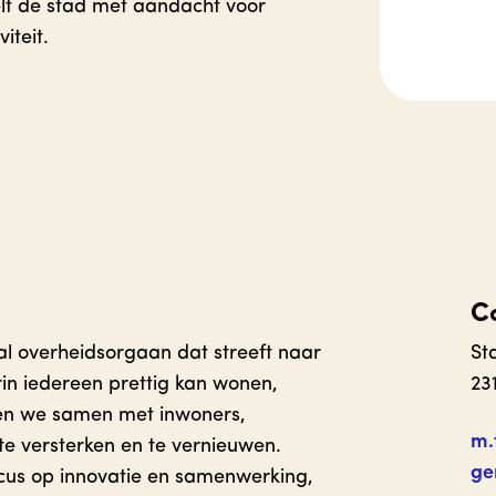
lt de stad met aandacht voor
iteit.
C
al overheidsorgaan dat streeft naar
St
in iedereen prettig kan wonen,
23
ken we samen met inwoners,
m.
e versterken en te vernieuwen.
ge
cus op innovatie en samenwerking,