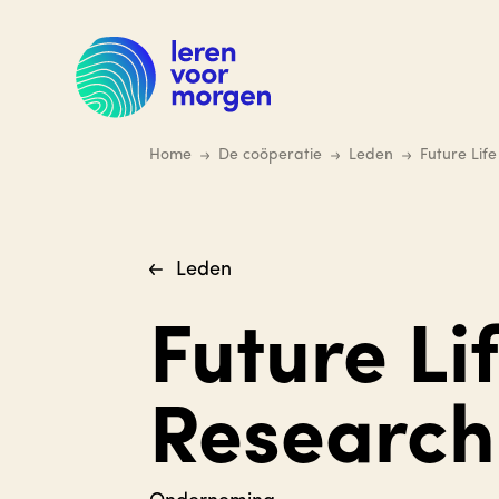
Ga
naar
hoofdinhoud
Home
De coöperatie
Leden
Future Lif
Leden
Future Li
Research