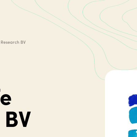
e Research BV
fe
 BV