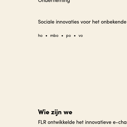
Onderneming
Sociale innovaties voor het onbekende
•
•
•
ho
mbo
po
vo
Wie zijn we
FLR ontwikkelde het innovatieve e-chan