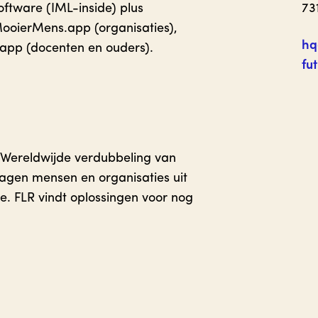
ftware (IML-inside) plus
73
ooierMens.app (organisaties),
hq
app (docenten en ouders).
fu
 “Wereldwijde verdubbeling van
 dagen mensen en organisaties uit
e. FLR vindt oplossingen voor nog