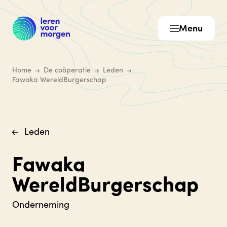
Menu
Home
De coöperatie
Leden
Fawaka WereldBurgerschap
Leden
Fawaka
WereldBurgerschap
Onderneming