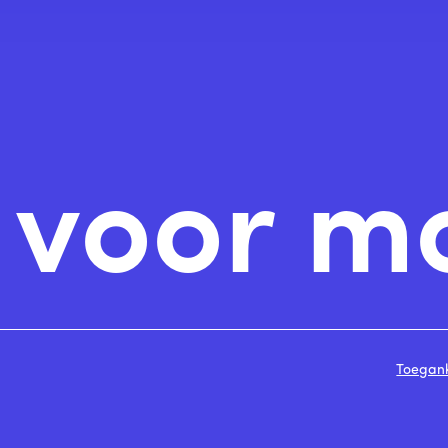
n voor m
Toegank