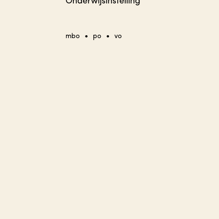
Onderwijsinstelling
•
•
mbo
po
vo