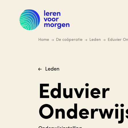
Ga
naar
hoofdinhoud
Home
De coöperatie
Leden
Eduvier O
Leden
Eduvier
Onderwij