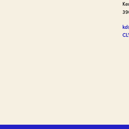
Ke
39
kd
CL