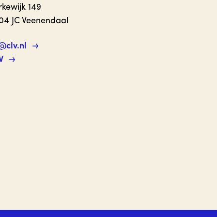
rkewijk 149
04 JC Veenendaal
@clv.nl
V