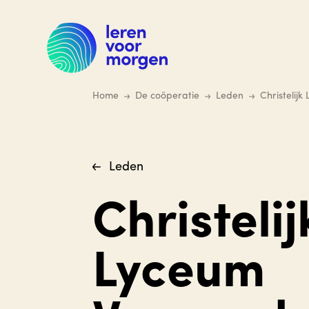
Ga
naar
hoofdinhoud
Home
De coöperatie
Leden
Christelij
Leden
Christelij
Lyceum