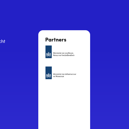
Partners
cht