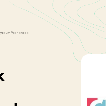
k Lyceum Veenendaal
k