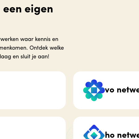
 een eigen
twerken waar kennis en
amenkomen. Ontdek welke
laag en sluit je aan!
vo netw
ho netw