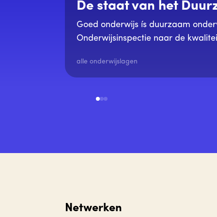
De staat van het Duu
Goed onderwijs ís duurzaam onder
Onderwijsinspectie naar de kwalitei
Leren voor Morgen voor het derde j
alle onderwijslagen
basis van de expertise van onze le
Netwerken