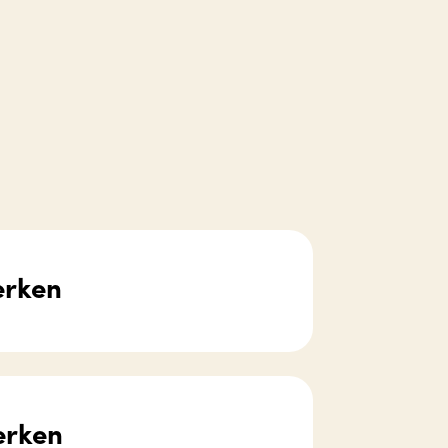
erken
erken