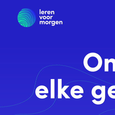
Ga
naar
hoofdinhoud
On
elke g