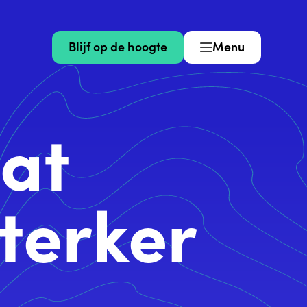
Blijf op de hoogte
Menu
at
terker