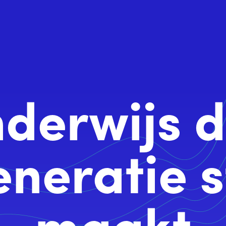
derwijs
d
eneratie
s