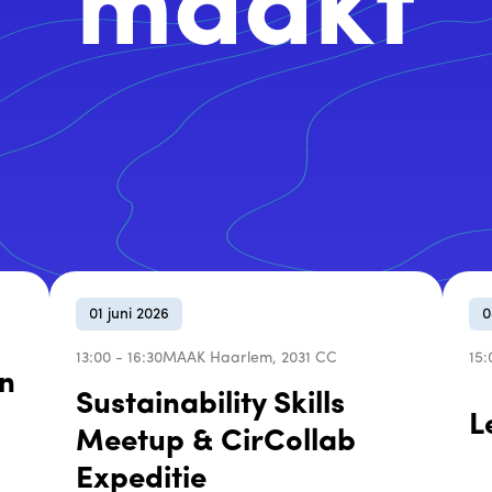
maakt
01
juni
2026
13:00 - 16:30
MAAK Haarlem, 2031 CC
15:
in
Sustainability Skills
L
Meetup & CirCollab
Expeditie