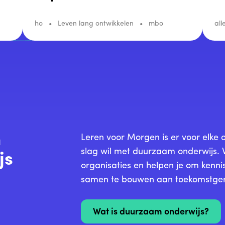
ho
Leven lang ontwikkelen
mbo
all
n
Leren voor Morgen is er voor elke o
slag wil met duurzaam onderwijs. 
js
organisaties en helpen je om kennis
samen te bouwen aan toekomstgeri
Wat is duurzaam onderwijs?