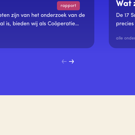
Wat 
rapport
ten zijn van het onderzoek van de
De 17 S
l is, bieden wij als Coöperatie
precies
Onderwijs. Dit rapport geeft, op
alle onde
eeft in het onderwijs.