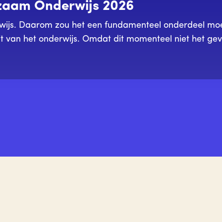
rzaam Onderwijs 2026
wijs. Daarom zou het een fundamenteel onderdeel moe
t van het onderwijs. Omdat dit momenteel niet het geva
aar op rij een aanvulling: De Staat van het Duurzaam 
den, inzicht in de mate waarin duurzaamheid een plek h