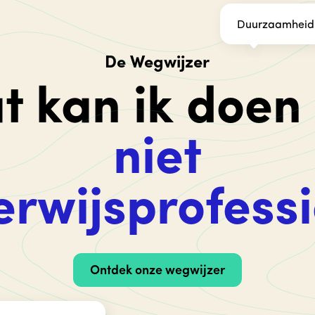
Duurzaamheid v
De Wegwijzer
t kan ik doen 
niet
rwijsprofess
Ontdek onze wegwijzer