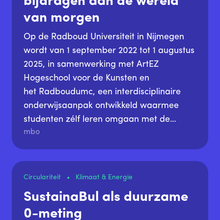
bijdragen aan de wereld
van morgen
Op de Radboud Universiteit in Nijmegen
wordt van 1 september 2022 tot 1 augustus
2025, in samenwerking met ArtEZ
Hogeschool voor de Kunsten en
het Radboudumc, een interdisciplinaire
onderwijsaanpak ontwikkeld waarmee
studenten zélf leren omgaan met de
mbo
complexe uitdagingen van duurzame
ontwikkeling.
Circulariteit
Klimaat & Energie
SustainaBul als duurzame
0-meting