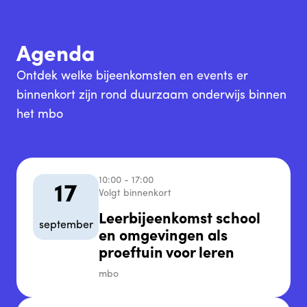
Agenda
Ontdek welke bijeenkomsten en events er
binnenkort zijn rond duurzaam onderwijs binnen
het mbo
10:00 - 17:00
17
Volgt binnenkort
Leerbijeenkomst school
september
en omgevingen als
proeftuin voor leren
mbo