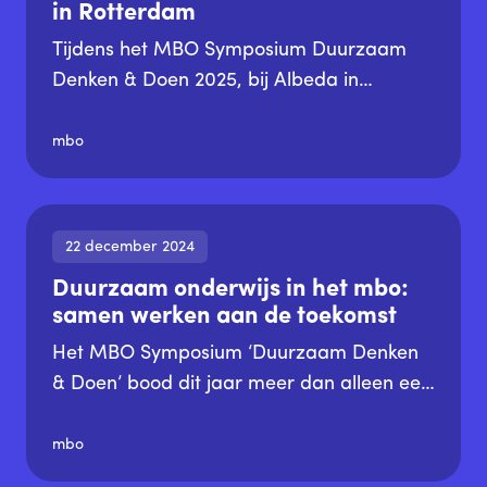
in Rotterdam
die samen 50% van alle mbo-studenten
Tijdens het MBO Symposium Duurzaam
vertegenwoordigen, ontvingen dit jaar een
Denken & Doen 2025, bij Albeda in
SustainaBul MBO-erkenning.
Rotterdam, is de SustainaBul MBO
uitgereikt aan 16 mbo instellingen, die
mbo
samen 50% van de studenten in het mbo
vertegenwoordigen. Uit negen
genomineerden vielen Noorderpoort en
22 december 2024
ROC Mondriaan in de prijzen.
Duurzaam onderwijs in het mbo:
samen werken aan de toekomst
Het MBO Symposium ‘Duurzaam Denken
& Doen’ bood dit jaar meer dan alleen een
inspirerende dag; het was een viering van
hoop, samenwerking en daadkracht
mbo
binnen het mbo. Van bestuurders tot