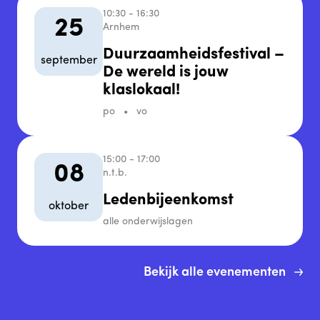
10:30 - 16:30
25
Arnhem
Duurzaamheidsfestival –
september
De wereld is jouw
klaslokaal!
po
vo
15:00 - 17:00
08
n.t.b.
Ledenbijeenkomst
oktober
alle onderwijslagen
Bekijk alle evenementen