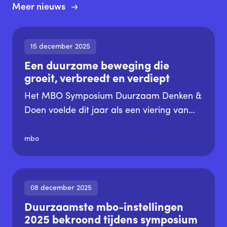
Meer nieuws
15 december 2025
Een duurzame beweging die
groeit, verbreedt en verdiept
Het MBO Symposium Duurzaam Denken &
Doen voelde dit jaar als een viering van
een gezamenlijke beweging. Een
duurzame beweging waarin onderwijs,
mbo
bedrijfsleven en studenten samenwerken
aan een toekomstbestendige samenleving.
Duurzaamheid staat niet langer naast het
08 december 2025
onderwijs, maar dringt steeds dieper door
Duurzaamste mbo-instellingen
in het DNA van scholen. Dat blijkt ook uit
2025 bekroond tijdens symposium
de SustainaBulMBO 2025: 16 instellingen,